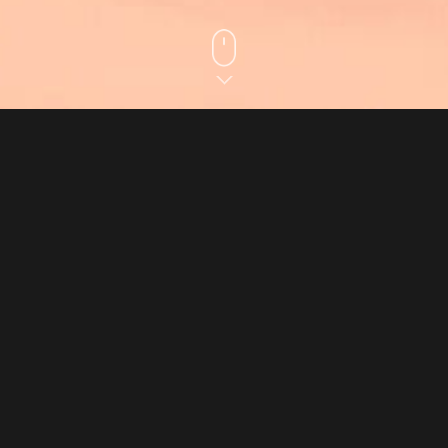
CLIENT
Keowon
SERVICE
Web/UX, Mobile
사이트 바로가기